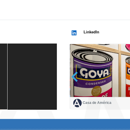
LinkedIn
Casa de América
Casa de América
1 mes