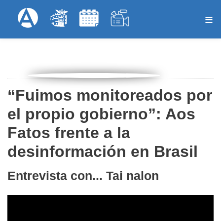
Pasar
Formulari
Menú Superior
al
contenido
principal
“Fuimos monitoreados por
el propio gobierno”: Aos
Fatos frente a la
desinformación en Brasil
Entrevista con... Tai nalon