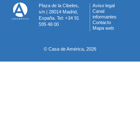
Plaza de la Cibeles,
Aviso legal
Menú
Canal
s/n | 28014 Madrid,
informantes
España. Tel: +34 91
del
Contacto
595 48 00
Mapa web
pie
© Casa de América, 2026