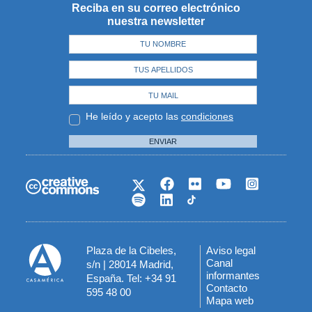
Reciba en su correo electrónico
nuestra newsletter
He leído y acepto las
condiciones
ENVIAR
Plaza de la Cibeles,
Aviso legal
Menú
Canal
s/n | 28014 Madrid,
informantes
España. Tel: +34 91
del
Contacto
595 48 00
Mapa web
pie