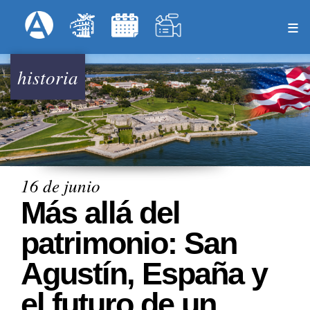
Pasar
Formulari
Menú Superior
al
contenido
principal
historia
16 de junio
Más allá del
patrimonio: San
Agustín, España y
el futuro de un