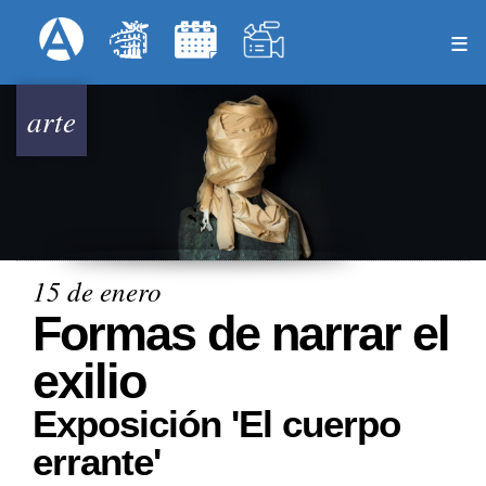
Pasar
Formulari
Menú Superior
al
contenido
principal
arte
15 de enero
Formas de narrar el
exilio
Exposición 'El cuerpo
errante'