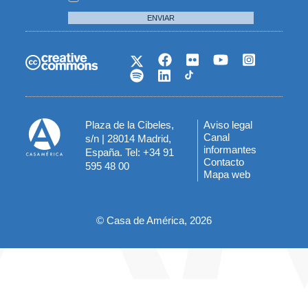
ENVIAR
Plaza de la Cibeles,
Aviso legal
Menú
Canal
s/n | 28014 Madrid,
informantes
España. Tel: +34 91
del
Contacto
595 48 00
Mapa web
pie
© Casa de América, 2026