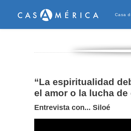
Men
Casa d
“La espiritualidad d
el amor o la lucha de
Entrevista con... Siloé