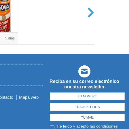
Casa de Amé
5 días
Reciba en su correo electrónico
nuestra newsletter
ontacto
Mapa web
He leído y acepto las
condiciones