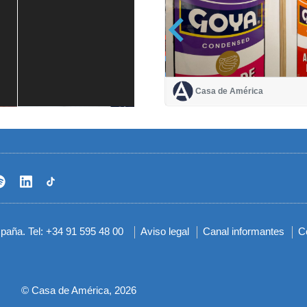
Casa de América
Casa de América
1 mes
spaña. Tel: +34 91 595 48 00
Aviso legal
Canal informantes
C
Menú
del
pie
© Casa de América, 2026