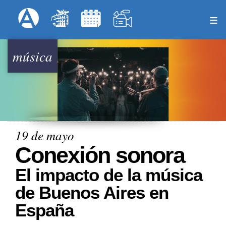
Pasar
Formulari
Menú Superior
al
contenido
principal
música
19 de mayo
Conexión sonora
El impacto de la música
de Buenos Aires en
España