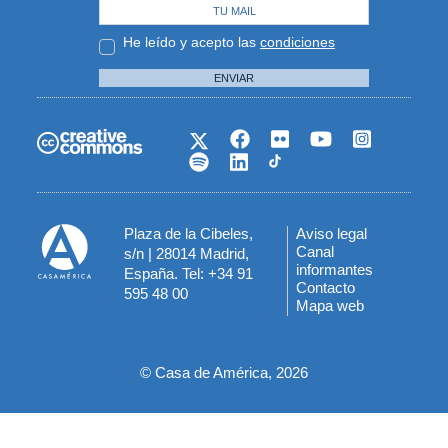
He leído y acepto las
condiciones
ENVIAR
Plaza de la Cibeles,
Aviso legal
Menú
Canal
s/n | 28014 Madrid,
informantes
España. Tel: +34 91
del
Contacto
595 48 00
Mapa web
pie
© Casa de América, 2026