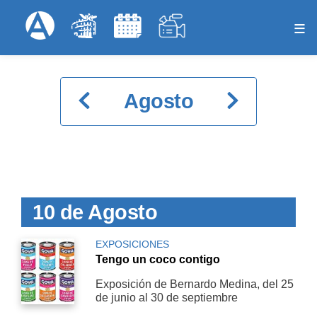
Pasar
Formulariode
Menú Superior
al
contenido
principal
Paginación
Agosto
10 de Agosto
EXPOSICIONES
Tengo un coco contigo
Exposición de Bernardo Medina, del 25
de junio al 30 de septiembre