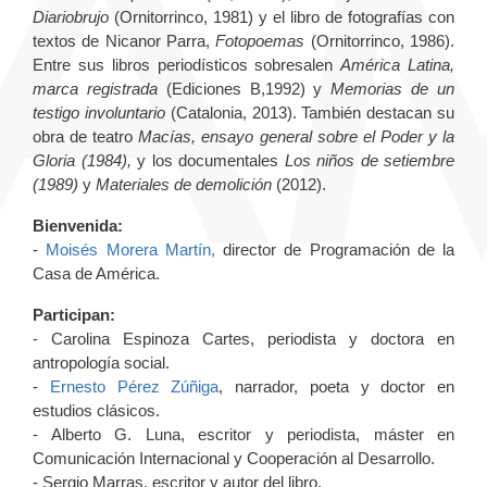
Diariobrujo
(Ornitorrinco, 1981) y el libro de fotografías con
textos de Nicanor Parra,
Fotopoemas
(Ornitorrinco, 1986).
Entre sus libros periodísticos sobresalen
América Latina,
marca registrada
(Ediciones B,1992) y
Memorias de un
testigo involuntario
(Catalonia, 2013). También destacan su
obra de teatro
Macías, ensayo general sobre el Poder y la
Gloria (1984),
y
los documentales
Los niños de setiembre
(1989)
y
Materiales de demolición
(2012).
Bienvenida:
-
Moisés Morera Martín,
director de Programación de la
Casa de América.
Participan:
- Carolina Espinoza Cartes, periodista y doctora en
antropología social.
-
Ernesto Pérez Zúñiga
, narrador, poeta y doctor en
estudios clásicos.
- Alberto G. Luna, escritor y periodista, máster en
Comunicación Internacional y Cooperación al Desarrollo.
- Sergio Marras, escritor y autor del libro.