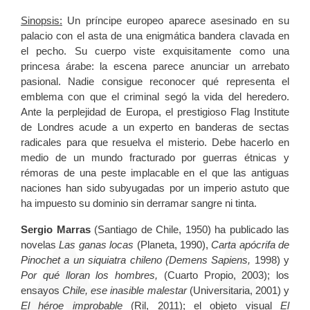
Sinopsis:
Un príncipe europeo aparece asesinado en su
palacio con el asta de una enigmática bandera clavada en
el pecho. Su cuerpo viste exquisitamente como una
princesa árabe: la escena parece anunciar un arrebato
pasional. Nadie consigue reconocer qué representa el
emblema con que el criminal segó la vida del heredero.
Ante la perplejidad de Europa, el prestigioso Flag Institute
de Londres acude a un experto en banderas de sectas
radicales para que resuelva el misterio. Debe hacerlo en
medio de un mundo fracturado por guerras étnicas y
rémoras de una peste implacable en el que las antiguas
naciones han sido subyugadas por un imperio astuto que
ha impuesto su dominio sin derramar sangre ni tinta.
Sergio Marras
(Santiago de Chile, 1950) ha publicado las
novelas
Las ganas locas
(Planeta, 1990),
Carta apócrifa de
Pinochet a un siquiatra chileno (Demens Sapiens,
1998) y
Por qué lloran los hombres,
(Cuarto Propio, 2003); los
ensayos
Chile, ese inasible malestar
(Universitaria, 2001) y
El héroe improbable
(Ril, 2011); el objeto visual
El