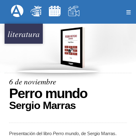
Pasar
Formulari
Menú Superior
al
contenido
principal
literatura
6 de noviembre
Perro mundo
Sergio Marras
Presentación del libro
Perro mundo
, de Sergio Marras.