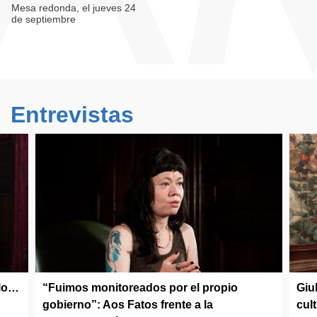
Mesa redonda, el jueves 24
de septiembre
Entrevistas
olo…
“Fuimos monitoreados por el propio
Giu
gobierno”: Aos Fatos frente a la
cul