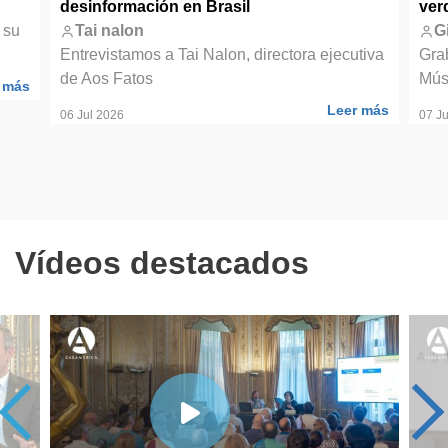
desinformación en Brasil
ver
 su
Tai nalon
G
Entrevistamos a Tai Nalon, directora ejecutiva
Gra
de Aos Fatos
Mús
 más
Leer más
06 Jul 2026
07 Ju
Vídeos destacados