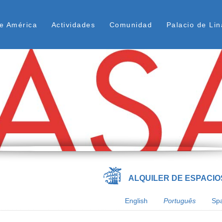
Pular
ú Superior
para
e América
Actividades
Comunidad
Palacio de Lin
o
conteúdo
principal
ALQUILER DE ESPACIO
English
Português
Sp