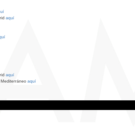
uí
rid
aquí
quí
rid
aquí
l Mediterráneo
aquí