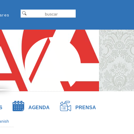
Formulariodebusqueda
ap
Buscar
ares
tel
S
AGENDA
PRENSA
anish