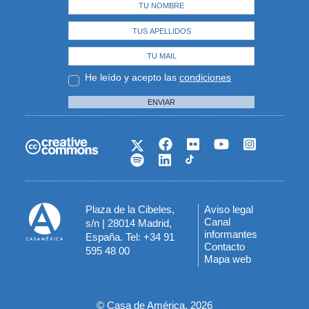
He leído y acepto las
condiciones
ENVIAR
Plaza de la Cibeles,
Aviso legal
Menú
Canal
s/n | 28014 Madrid,
informantes
España. Tel: +34 91
del
Contacto
595 48 00
Mapa web
pie
© Casa de América, 2026