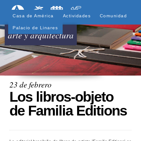
Pasar
Formulari
Menú Superior
al
Casa de América
Actividades
Comunidad
contenido
principal
Palacio de Linares
arte y arquitectura
23 de febrero
Los libros-objeto
de Familia Editions