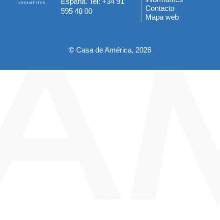
España. Tel: +34 91
del
Contacto
595 48 00
Mapa web
pie
© Casa de América, 2026