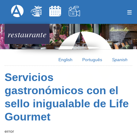
Pasar
Formulari
Menú Superior
al
contenido
principal
restaurante
English
Português
Spanish
Servicios
gastronómicos con el
sello inigualable de Life
Gourmet
error