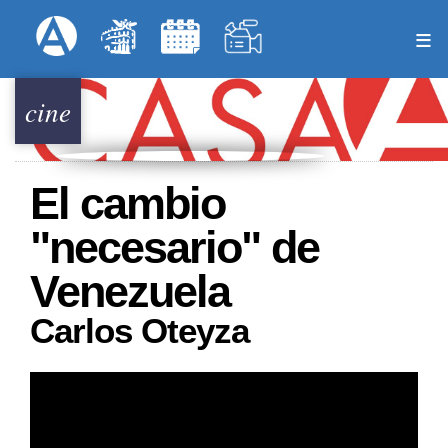
Pasar
Formulari
Menú Superior
al
contenido
principal
cine
El cambio
"necesario" de
Venezuela
Carlos Oteyza