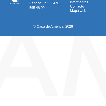
informantes
España. Tel: +34 91
del
Contacto
595 48 00
Mapa web
pie
© Casa de América, 2026