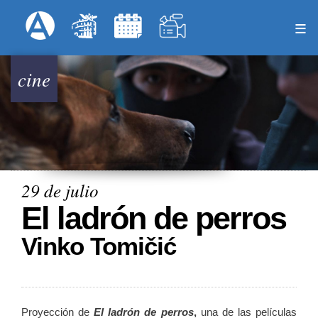
Pasar
Formulari
Menú Superior
al
contenido
principal
cine
29 de julio
El ladrón de perros
Vinko Tomičić
Proyección de
El ladrón de perros
,
una de las películas