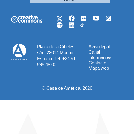
Plaza de la Cibeles,
Aviso legal
Menú
Canal
s/n | 28014 Madrid,
informantes
España. Tel: +34 91
del
Contacto
595 48 00
Mapa web
pie
© Casa de América, 2026