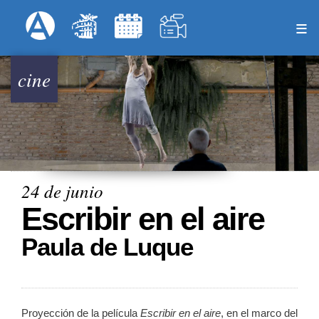
Pasar
Formulari
Menú Superior
al
contenido
principal
cine
24 de junio
Escribir en el aire
Paula de Luque
Proyección de la película
Escribir en el aire
, en el marco del