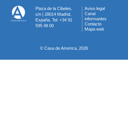
Plaza de la Cibeles,
Aviso legal
Menú
Canal
s/n | 28014 Madrid,
informantes
España. Tel: +34 91
del
Contacto
595 48 00
Mapa web
pie
© Casa de América, 2026