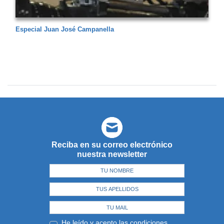
Especial Juan José Campanella
Reciba en su correo electrónico
nuestra newsletter
He leído y acepto las
condiciones