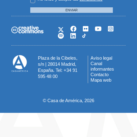
ENVIAR
Plaza de la Cibeles,
Aviso legal
Menú
Canal
s/n | 28014 Madrid,
informantes
España. Tel: +34 91
del
Contacto
595 48 00
Mapa web
pie
© Casa de América, 2026