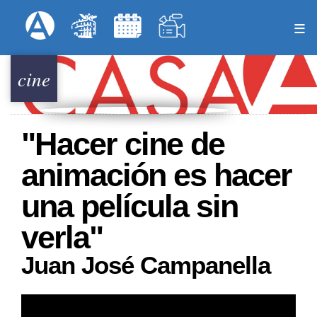
Pasar
Formulari
Menú Superior
al
contenido
principal
cine
"Hacer cine de
animación es hacer
una película sin
verla"
Juan José Campanella