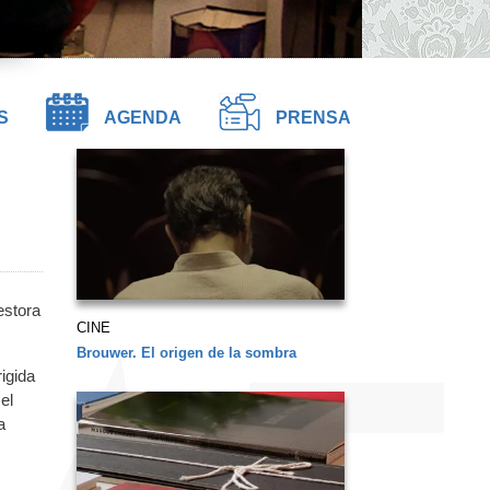
S
AGENDA
PRENSA
estora
CINE
Brouwer. El origen de la sombra
rigida
el
a