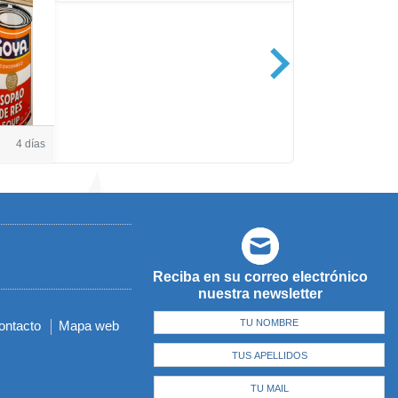
Casa de Amé
4 días
Reciba en su correo electrónico
nuestra newsletter
ontacto
Mapa web