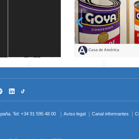
Casa de América
Casa de América
1 mes
spaña. Tel: +34 91 595 48 00
Aviso legal
Canal informantes
C
Menú
del