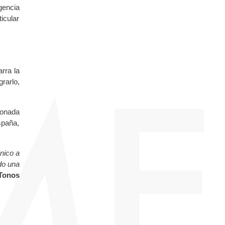
gencia
icular
arra la
rarlo,
donada
spaña,
nico a
do una
 Tonos