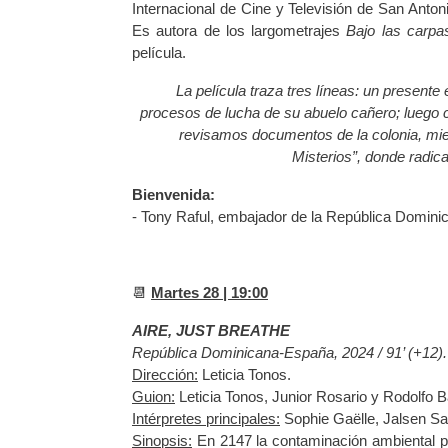
Internacional de Cine y Televisión de San Anto
Es autora de los largometrajes
Bajo las carpa
película.
La película traza tres líneas: un presen
procesos de lucha de su abuelo cañero; luego c
revisamos documentos de la colonia, mient
Misterios”, donde radica
Bienvenida:
- Tony Raful, embajador de la República Domini
📆
Martes 28 | 19:00
AIRE, JUST BREATHE
República Dominicana-España, 2024 / 91’ (+12).
Dirección:
Leticia Tonos.
Guion:
Leticia Tonos, Junior Rosario y Rodolfo 
Intérpretes principales:
Sophie Gaëlle, Jalsen Sa
Sinopsis:
En 2147 la contaminación ambiental pr