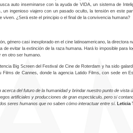
 busca auto inseminarse con la ayuda de VIDA, un sistema de Inteli
s, un ingenioso viajero con un pasado oculto, la tensión en este part
 viven. ¿Será este el principio o el final de la convivencia humana?
ción, género casi inexplorado en el cine latinoamericano, la directora n
a de evitar la extinción de la raza humana. Hará lo imposible para log
ar en otro ser humano.
etencia Big Screen del Festival de Cine de Roterdam y ha sido galar
du Films de Cannes, donde la agencia Latido Films, con sede en E
cerca del futuro de la humanidad y brindar nuestro punto de vista ú
egos artificiales y producciones de gran espectáculo, pero sí contan
e dos seres humanos que no saben cómo interactuar entre sí.
Leticia