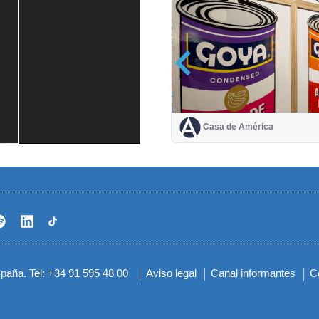
Casa de América
Casa de América
1 mes
spaña. Tel: +34 91 595 48 00
Aviso legal
Canal informantes
C
Menú
del