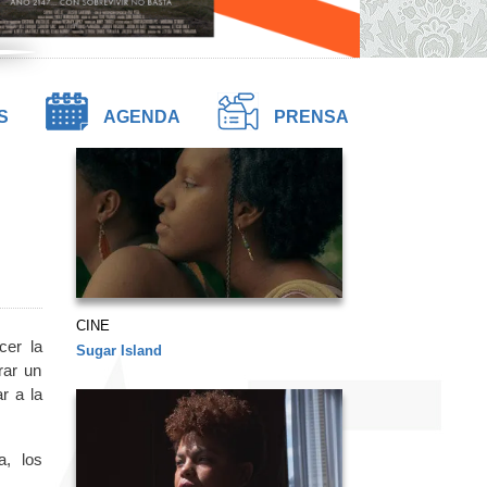
S
AGENDA
PRENSA
CINE
cer la
Sugar Island
rar un
r a la
, los