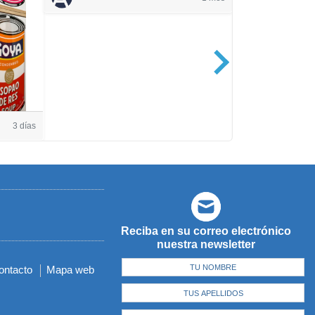
Casa de Amé
3 días
Reciba en su correo electrónico
nuestra newsletter
ontacto
Mapa web