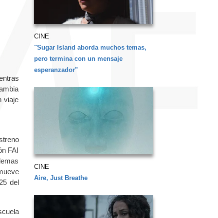
CINE
"Sugar Island aborda muchos temas,
pero termina con un mensaje
esperanzador"
entras
cambia
 viaje
streno
ón FAI
lemas
CINE
omueve
Aire, Just Breathe
25 del
scuela