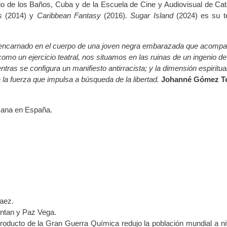
nio de los Baños, Cuba y de la Escuela de Cine y Audiovisual de Cat
s
(2014) y
Caribbean Fantasy
(2016).
Sugar Island
(2024) es su t
te encarnado en el cuerpo de una joven negra embarazada que acompa
omo un ejercicio teatral, nos situamos en las ruinas de un ingenio de
ras se configura un manifiesto antirracista; y la dimensión espiritual
 la fuerza que impulsa a búsqueda de la libertad.
Johanné Gómez Te
cana en España.
Baez.
ntan y Paz Vega.
oducto de la Gran Guerra Química redujo la población mundial a ni