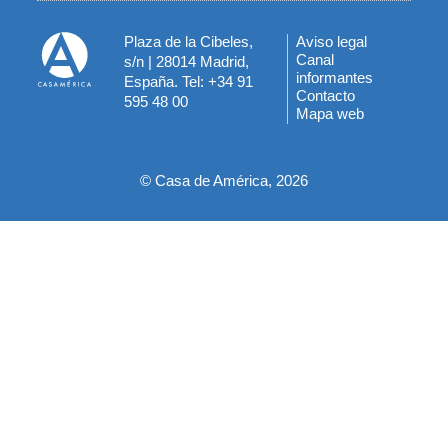
Plaza de la Cibeles,
Aviso legal
Menú
Canal
s/n | 28014 Madrid,
informantes
España. Tel: +34 91
del
Contacto
595 48 00
Mapa web
pie
© Casa de América, 2026