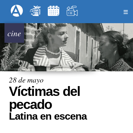
Pasar
Formulari
Menú Superior
al
contenido
principal
cine
28 de mayo
Víctimas del
pecado
Latina en escena