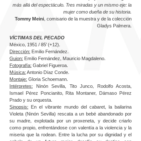
más allá del espectáculo. Tres miradas y un mismo eje: la
mujer como dueña de su historia.
Tommy Meini
, comisario de la muestra y de la colección
Gladys Palmera.
VÍCTIMAS DEL PECADO
México, 1951 / 85’ (+12).
Dirección:
Emilio Fernández.
Guion:
Emilio Fernández, Mauricio Magdaleno.
Fotografía:
Gabriel Figueroa.
Música:
Antonio Díaz Conde.
Montaje:
Gloria Schoemann.
Intérpretes:
Ninón Sevilla, Tito Junco, Rodolfo Acosta,
Ismael Pérez Poncianito, Rita Montaner, Dámaso Pérez
Prado y su orquesta.
Sinopsis:
En el vibrante mundo del cabaret, la bailarina
Violeta (Ninón Sevilla) rescata a un bebé abandonado por
su madre, explotada por un proxeneta, y decide criarlo
como propio, enfrentándose con valentía a la violencia y la
miseria que la rodean. Entre la lucha por su dignidad y el