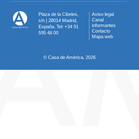
Plaza de la Cibeles,
Aviso legal
Menú
Canal
s/n | 28014 Madrid,
informantes
España. Tel: +34 91
del
Contacto
595 48 00
Mapa web
pie
© Casa de América, 2026