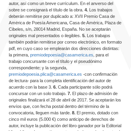
autor, así como un breve currículum. En el anverso del
sobre se consignará el título de la obra.
4.
Los trabajos
deberán remitirse por duplicado a: XVII Premio Casa de
América de Poesía Americana, Casa de América, Plaza de
Cibeles, s/n, 28014 Madrid, España. No se aceptarán
originales mal presentados o ilegibles.
5.
Los trabajos
también podrán remitirse por correo electrónico, en formato
pdf, en cuyo caso se emplearán dos direcciones distintas:
la primera,
premiodepoesia@casamerica.es
, para el
trabajo concursante con el título y el pseudónimo
correspondiente; y la segunda,
premiodepoesia.plica@casamerica.es
-con confirmación
de lectura- para la completa identificación del autor de
acuerdo con la base 3.
6.
Cada participante sólo podrá
concursar con un solo trabajo.
7.
El plazo de admisión de
originales finalizará el 28 de abril de 2017. Se aceptarán los
envíos que, con fecha postal dentro del término de la
convocatoria, lleguen más tarde.
8.
El premio, dotado con
cinco mil euros (5.000 €) como anticipo de derechos de
autor, incluye la publicación del libro ganador por la Editorial