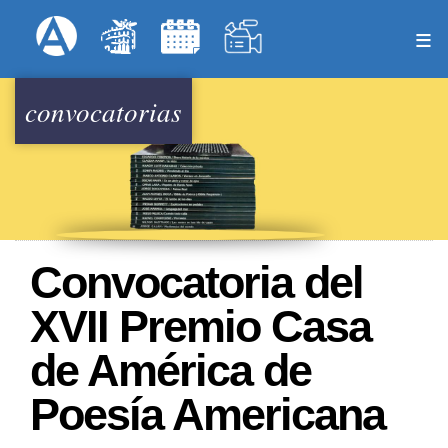
Pasar
Formulari
Menú Superior
al
contenido
principal
convocatorias
Convocatoria del
XVII Premio Casa
de América de
Poesía Americana