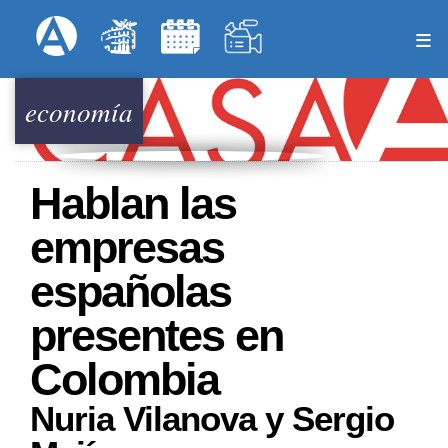
Pasar
Formulari
Menú Superior
al
contenido
principal
economía
Hablan las
empresas
españolas
presentes en
Colombia
Nuria Vilanova y Sergio