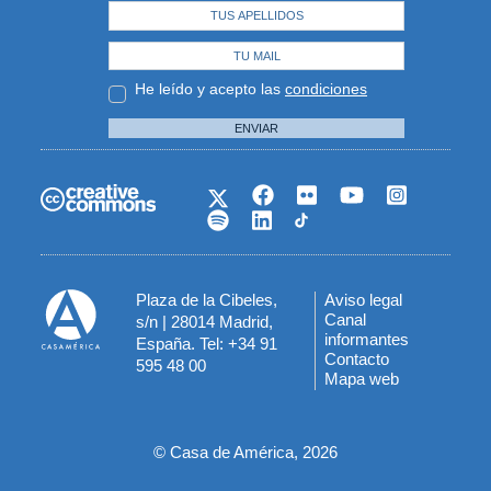
He leído y acepto las
condiciones
ENVIAR
Plaza de la Cibeles,
Aviso legal
Menú
Canal
s/n | 28014 Madrid,
informantes
España. Tel: +34 91
del
Contacto
595 48 00
Mapa web
pie
© Casa de América, 2026