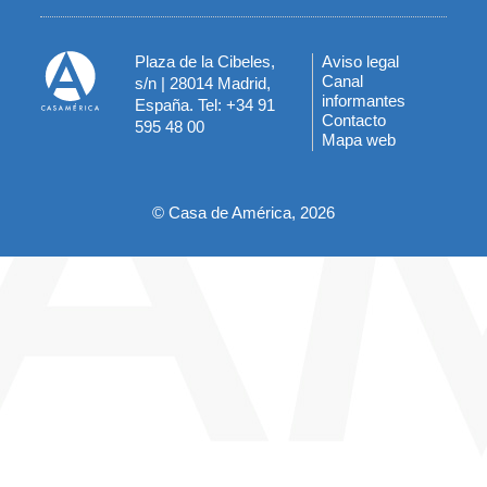
Plaza de la Cibeles,
Aviso legal
Menú
Canal
s/n | 28014 Madrid,
informantes
España. Tel: +34 91
del
Contacto
595 48 00
Mapa web
pie
© Casa de América, 2026