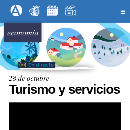
Pasar
Formulari
Menú Superior
al
contenido
principal
economía
28 de octubre
Turismo y servicios