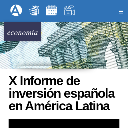
Pasar
Formulari
Menú Superior
al
contenido
principal
economía
X Informe de
inversión española
en América Latina