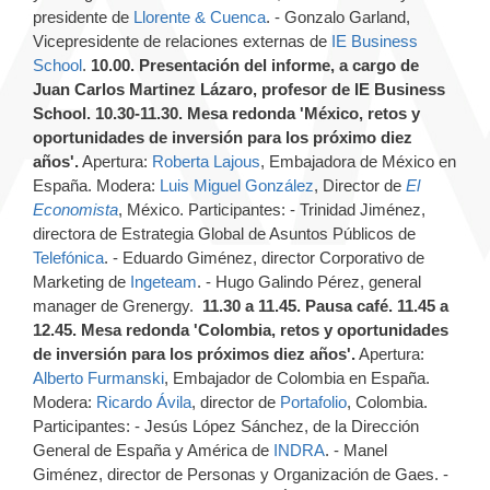
presidente de
Llorente & Cuenca
. - Gonzalo Garland,
Vicepresidente de relaciones externas de
IE Business
School
.
10.00. Presentación del informe, a cargo de
Juan Carlos Martinez Lázaro, profesor de IE Business
School.
10.30-11.30. Mesa redonda 'México, retos y
oportunidades de inversión para los próximo diez
años'.
Apertura:
Roberta Lajous
, Embajadora de México en
España. Modera:
Luis Miguel González
, Director de
El
Economista
, México. Participantes: - Trinidad Jiménez,
directora de Estrategia Global de Asuntos Públicos de
Telefónica
. - Eduardo Giménez, director Corporativo de
Marketing de
Ingeteam
. - Hugo Galindo Pérez, general
manager de Grenergy.
11.30 a 11.45. Pausa café.
11.45 a
12.45. Mesa redonda 'Colombia, retos y oportunidades
de inversión para los próximos diez años'.
Apertura:
Alberto Furmanski
, Embajador de Colombia en España.
Modera:
Ricardo Ávila
, director de
Portafolio
, Colombia.
Participantes: - Jesús López Sánchez, de la Dirección
General de España y América de
INDRA
. - Manel
Giménez, director de Personas y Organización de Gaes. -