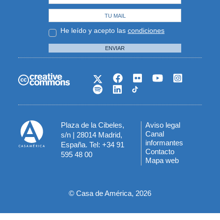
He leído y acepto las
condiciones
ENVIAR
Plaza de la Cibeles,
Aviso legal
Menú
Canal
s/n | 28014 Madrid,
informantes
España. Tel: +34 91
del
Contacto
595 48 00
Mapa web
pie
© Casa de América, 2026