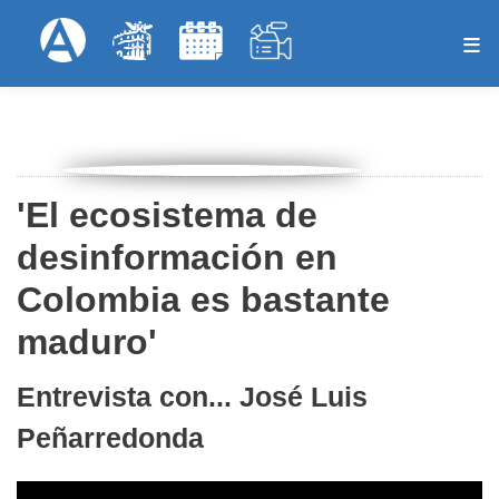
Pasar
Formulari
Menú Superior
al
contenido
principal
'El ecosistema de
desinformación en
Colombia es bastante
maduro'
Entrevista con... José Luis
Peñarredonda