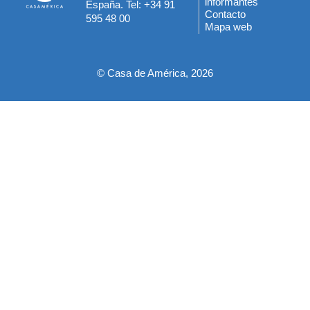
informantes
España. Tel: +34 91
del
Contacto
595 48 00
Mapa web
pie
© Casa de América, 2026