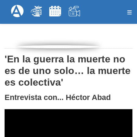
Pasar
Formulari
Menú Superior
al
contenido
principal
'En la guerra la muerte no
es de uno solo… la muerte
es colectiva'
Entrevista con... Héctor Abad