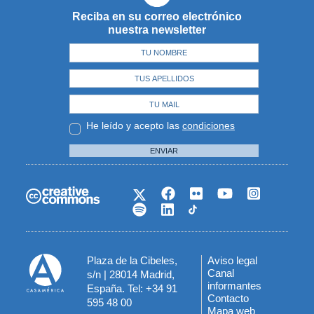
Reciba en su correo electrónico
nuestra newsletter
He leído y acepto las
condiciones
ENVIAR
Plaza de la Cibeles,
Aviso legal
Menú
Canal
s/n | 28014 Madrid,
informantes
España. Tel: +34 91
del
Contacto
595 48 00
Mapa web