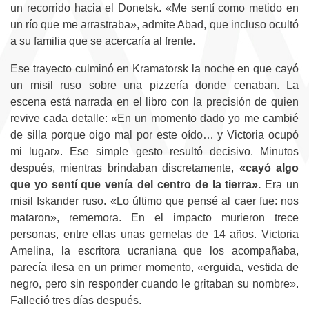
un recorrido hacia el Donetsk. «Me sentí como metido en
un río que me arrastraba», admite Abad, que incluso ocultó
a su familia que se acercaría al frente.
Ese trayecto culminó en Kramatorsk la noche en que cayó
un misil ruso sobre una pizzería donde cenaban. La
escena está narrada en el libro con la precisión de quien
revive cada detalle: «En un momento dado yo me cambié
de silla porque oigo mal por este oído… y Victoria ocupó
mi lugar». Ese simple gesto resultó decisivo. Minutos
después, mientras brindaban discretamente,
«cayó algo
que yo sentí que venía del centro de la tierra».
Era un
misil Iskander ruso. «Lo último que pensé al caer fue: nos
mataron», rememora. En el impacto murieron trece
personas, entre ellas unas gemelas de 14 años. Victoria
Amelina, la escritora ucraniana que los acompañaba,
parecía ilesa en un primer momento, «erguida, vestida de
negro, pero sin responder cuando le gritaban su nombre».
Falleció tres días después.