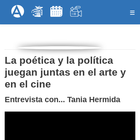
Pasar
Formulari
Menú Superior
al
contenido
principal
La poética y la política
juegan juntas en el arte y
en el cine
Entrevista con... Tania Hermida