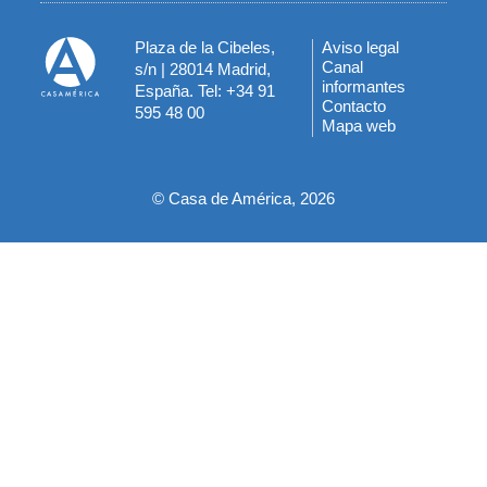
Plaza de la Cibeles,
Aviso legal
Menú
Canal
s/n | 28014 Madrid,
informantes
España. Tel: +34 91
del
Contacto
595 48 00
Mapa web
pie
© Casa de América, 2026