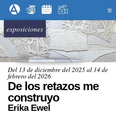
Pasar
Formulari
Menú Superior
al
contenido
principal
exposiciones
Del 13 de diciembre del 2025 al 14 de
febrero del 2026
De los retazos me
construyo
Erika Ewel