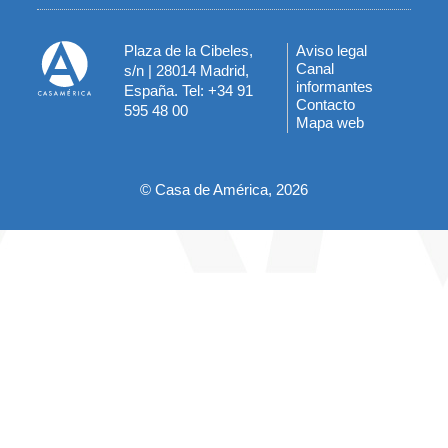
Plaza de la Cibeles,
Aviso legal
Menú
Canal
s/n | 28014 Madrid,
informantes
España. Tel: +34 91
del
Contacto
595 48 00
Mapa web
pie
© Casa de América, 2026