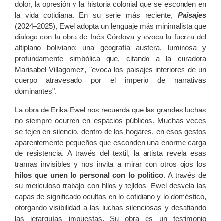
dolor, la opresión y la historia colonial que se esconden en
la vida cotidiana. En su serie más reciente,
Paisajes
(2024–2025), Ewel adopta un lenguaje más minimalista que
dialoga con la obra de Inés Córdova y evoca la fuerza del
altiplano boliviano: una geografía austera, luminosa y
profundamente simbólica que, citando a la curadora
Marisabel Villagomez, "evoca los paisajes interiores de un
cuerpo atravesado por el imperio de narrativas
dominantes".
La obra de Erika Ewel nos recuerda que las grandes luchas
no siempre ocurren en espacios públicos. Muchas veces
se tejen en silencio, dentro de los hogares, en esos gestos
aparentemente pequeños que esconden una enorme carga
de resistencia. A través del textil, la artista revela esas
tramas invisibles y nos invita a mirar con otros ojos los
hilos que unen lo personal con lo político
. A través de
su meticuloso trabajo con hilos y tejidos, Ewel desvela las
capas de significado ocultas en lo cotidiano y lo doméstico,
otorgando visibilidad a las luchas silenciosas y desafiando
las jerarquías impuestas. Su obra es un testimonio