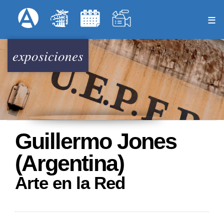
Pasar
Formulari
Menú Superior
al
contenido
principal
exposiciones
Guillermo Jones
(Argentina)
Arte en la Red