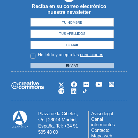
Reciba en su correo electrónico
nuestra newsletter
He leído y acepto las
condiciones
ENVIAR
Plaza de la Cibeles,
Aviso legal
Menú
Canal
s/n | 28014 Madrid,
informantes
España. Tel: +34 91
del
Contacto
595 48 00
Mapa web