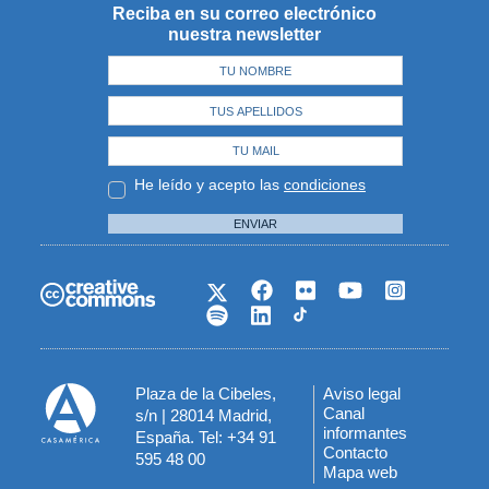
Reciba en su correo electrónico
nuestra newsletter
He leído y acepto las
condiciones
ENVIAR
Plaza de la Cibeles,
Aviso legal
Menú
Canal
s/n | 28014 Madrid,
informantes
España. Tel: +34 91
del
Contacto
595 48 00
Mapa web