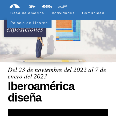
Pasar
Formulari
Menú Superior
al
Casa de América
Actividades
Comunidad
contenido
principal
Palacio de Linares
exposiciones
Del 23 de noviembre del 2022 al 7 de
enero del 2023
Iberoamérica
diseña