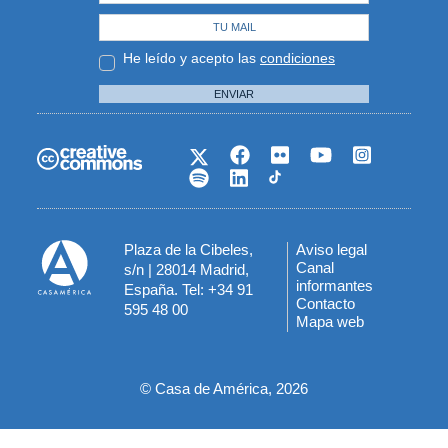
He leído y acepto las
condiciones
ENVIAR
Plaza de la Cibeles,
Aviso legal
Menú
Canal
s/n | 28014 Madrid,
informantes
España. Tel: +34 91
del
Contacto
595 48 00
Mapa web
pie
© Casa de América, 2026