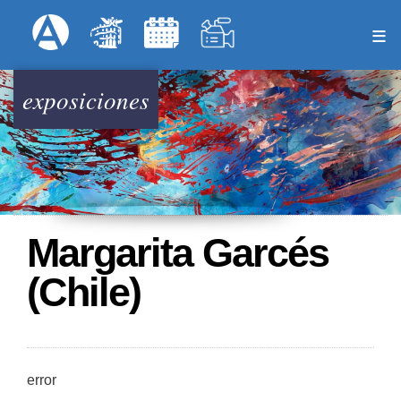
Pasar
Formulari
Menú Superior
al
contenido
principal
exposiciones
Margarita Garcés
(Chile)
error