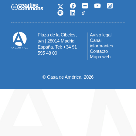
Plaza de la Cibeles,
Aviso legal
Menú
Canal
s/n | 28014 Madrid,
informantes
España. Tel: +34 91
del
Contacto
595 48 00
Mapa web
pie
© Casa de América, 2026