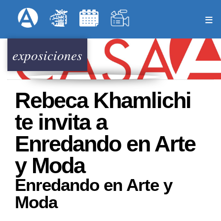
Pasar
Formulari
Menú Superior
al
contenido
principal
exposiciones
Rebeca Khamlichi
te invita a
Enredando en Arte
y Moda
Enredando en Arte y
Moda