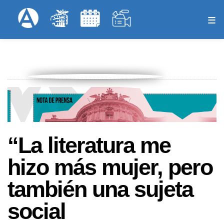
Pasar
Formulari
Menú Superior
al
contenido
principal
“La literatura me
hizo más mujer, pero
también una sujeta
social