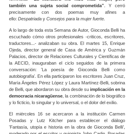
también una sujeta social comprometida”
. Y cerró
precisamente con dos poemas muy afines a
ello:
Despatriada
y
Consejos para la mujer fuerte.
A lo largo de toda esta Semana de Autor, Gioconda Belli ha
escuchado cómo otros profesionales -criticos, escritores,
traductores...- analizaban su obra. El martes 15, Enrique
Ojeda, director general de Casa de América y Guzmán
Palacios, director de Relaciones Culturales y Científicas de
la AECID, inauguraban el ciclo seguidos de la primera
conversación: 'La poesía de Gioconda Belli como
autobiografía'. En ella participaron los escritores Juan Cruz,
María Ángeles Pérez López y Laura Martínez-Belli, sobrina
de Belli, que abordaron su obra desde su
implicación en la
democracia nicaragüense
, la combinación de lo biográfico
y lo ficticio, lo singular y lo universal, o el dolor del exilio.
El miércoles 16 se acercaron a la institución Carmen
Posadas y Lutz Kitcher para establecer el diálogo
'Fantasía, utopía e historia en la obra de Gioconda Belli’,
moderado por el escritor y guionista John Carlin. Posadas