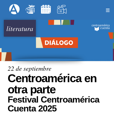
Pasar
Formulari
Menú Superior
al
contenido
principal
literatura
22 de septiembre
Centroamérica en
otra parte
Festival Centroamérica
Cuenta 2025