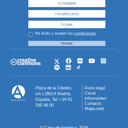
He leído y acepto las
condiciones
ENVIAR
Plaza de la Cibeles,
Aviso legal
Menú
Canal
s/n | 28014 Madrid,
informantes
España. Tel: +34 91
del
Contacto
595 48 00
Mapa web
pie
© Casa de América, 2026