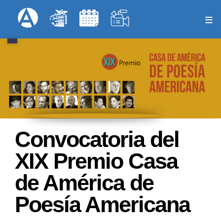
Pasar
Formulari
Menú Superior
al
contenido
principal
Convocatoria del
XIX Premio Casa
de América de
Poesía Americana