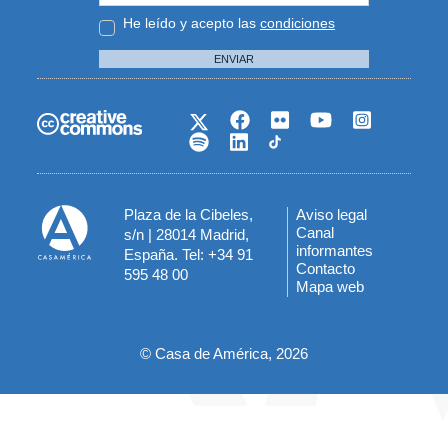
He leído y acepto las
condiciones
ENVIAR
Plaza de la Cibeles,
Aviso legal
Menú
Canal
s/n | 28014 Madrid,
informantes
España. Tel: +34 91
del
Contacto
595 48 00
Mapa web
pie
© Casa de América, 2026