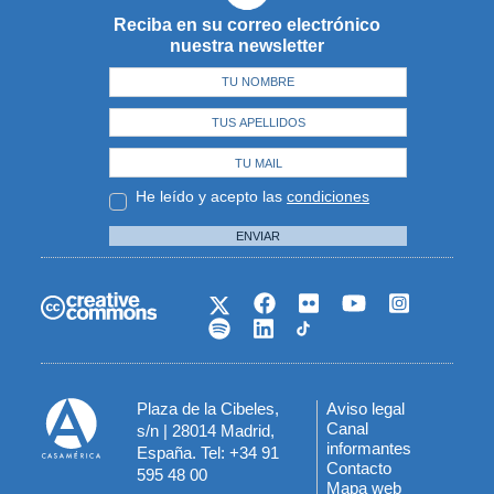
Reciba en su correo electrónico
nuestra newsletter
He leído y acepto las
condiciones
ENVIAR
Plaza de la Cibeles,
Aviso legal
Menú
Canal
s/n | 28014 Madrid,
informantes
España. Tel: +34 91
del
Contacto
595 48 00
Mapa web