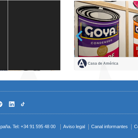
Casa de América
Casa de América
1 mes
spaña. Tel: +34 91 595 48 00
Aviso legal
Canal informantes
C
Menú