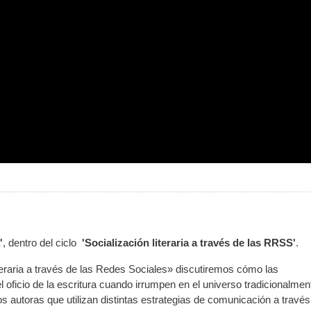
'
, dentro del ciclo
'Socialización literaria a través de las RRSS'
.
literaria a través de las Redes Sociales» discutiremos cómo las
l oficio de la escritura cuando irrumpen en el universo tradicionalmen
s autoras que utilizan distintas estrategias de comunicación a través