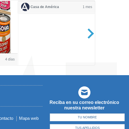
Casa de América
1 mes
Casa de Amé
4 días
Reciba en su correo electrónico
nuestra newsletter
ontacto
Mapa web