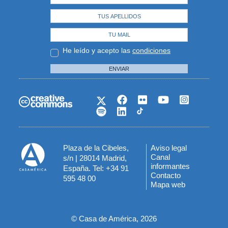
He leído y acepto las
condiciones
ENVIAR
Plaza de la Cibeles,
Aviso legal
Menú
Canal
s/n | 28014 Madrid,
informantes
España. Tel: +34 91
del
Contacto
595 48 00
Mapa web
pie
© Casa de América, 2026