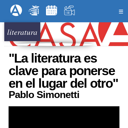
Pasar
Formulari
Menú Superior
al
contenido
principal
literatura
"La literatura es
clave para ponerse
en el lugar del otro"
Pablo Simonetti