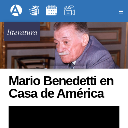
Pasar
Formulari
Menú Superior
al
contenido
principal
literatura
Mario Benedetti en
Casa de América