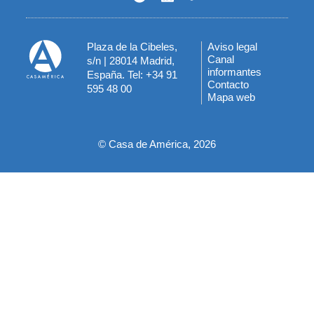
Plaza de la Cibeles,
Aviso legal
Menú
Canal
s/n | 28014 Madrid,
informantes
España. Tel: +34 91
del
Contacto
595 48 00
Mapa web
pie
© Casa de América, 2026