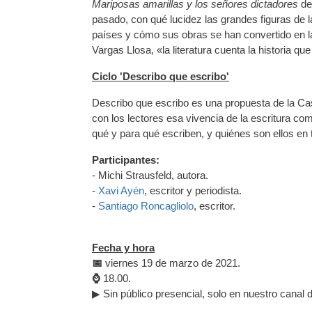
Mariposas amarillas y los señores dictadores
de
pasado, con qué lucidez las grandes figuras de 
países y cómo sus obras se han convertido en 
Vargas Llosa, «la literatura cuenta la historia qu
Ciclo 'Describo que escribo'
Describo que escribo es una propuesta de la C
con los lectores esa vivencia de la escritura c
qué y para qué escriben, y quiénes son ellos en 
Participantes:
- Michi Strausfeld, autora.
-
Xavi Ayén
, escritor y periodista.
-
Santiago Roncagliolo
, escritor.
Fecha y hora
📅
viernes 19 de marzo de 2021.
⌚
18.00.
▶ Sin público presencial, solo en nuestro canal