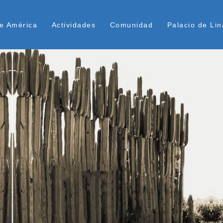
Pasar
ú Superior
al
e América
Actividades
Comunidad
Palacio de Lin
contenido
principal