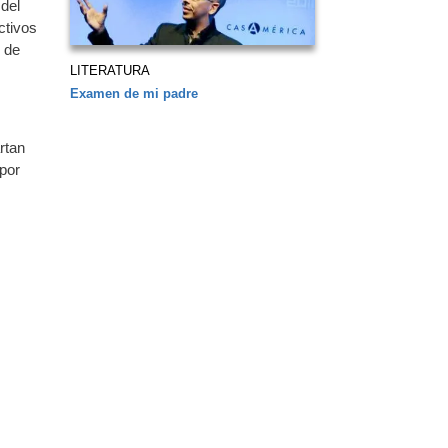
del
ctivos
 de
LITERATURA
Examen de mi padre
rtan
 por