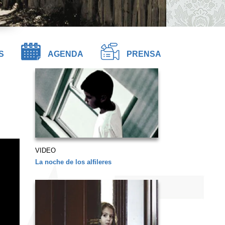
S
AGENDA
PRENSA
VIDEO
La noche de los alfileres