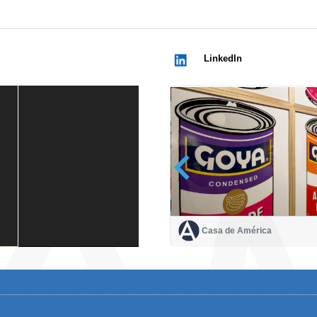
LinkedIn
Casa de América
Casa de América
1 mes