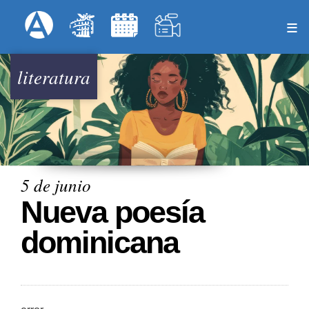
Pasar
Formulari
Menú Superior
al
contenido
principal
literatura
5 de junio
Nueva poesía
dominicana