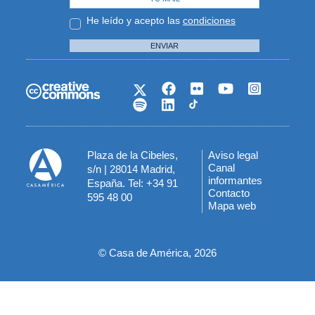
He leído y acepto las
condiciones
ENVIAR
Plaza de la Cibeles,
Aviso legal
Menú
Canal
s/n | 28014 Madrid,
informantes
España. Tel: +34 91
del
Contacto
595 48 00
Mapa web
pie
© Casa de América, 2026