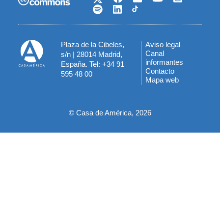
Plaza de la Cibeles,
Aviso legal
Menú
Canal
s/n | 28014 Madrid,
informantes
España. Tel: +34 91
del
Contacto
595 48 00
Mapa web
pie
© Casa de América, 2026