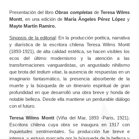
Presentación del libro
Obras completas
de
Teresa Wilms
Montt
, en una edición de
María Ángeles Pérez López
y
Mayte Martín Ramiro.
Sinopsis de la editorial
: En la producción poética, narrativa
y diarística de la escritora chilena Teresa Wilms Montt
(1893-1921), de alta calidad estética, se hacen visibles los
ecos del último modernismo y la atención a las
transformaciones vanguardistas, un angustiado nihilismo
que brota del
tedium vitae
, la ausencia de respuestas en un
imaginario fantasmático, la presencia absorbente de la
muerte y la búsqueda de un itinerario espiritual de gran
profundidad en que desarrolló una obra breve y honda de
notable belleza. Desde ella mantiene un perdurable diálogo
con el futuro.
Teresa Wilms Montt
(Viña del Mar, 1893 -París, 1921).
Escritora chilena cuya obra se inaugura en 1917 con
Inquietudes sentimentales
. Su producción fue breve e
intensa, y estuvo marcada por la búsqueda de la belleza y