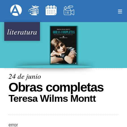
Pasar
Formulari
Menú Superior
al
contenido
principal
literatura
24 de junio
Obras completas
Teresa Wilms Montt
error