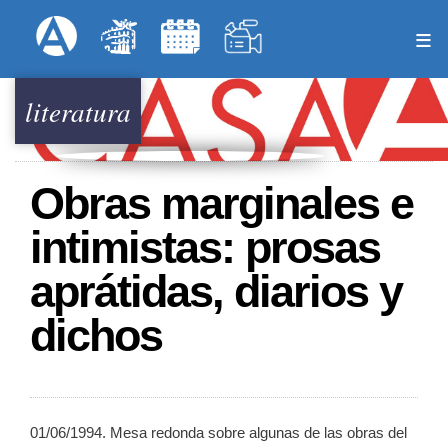
Pasar
Formulari
Menú Superior
al
contenido
principal
literatura
Obras marginales e
intimistas: prosas
aprátidas, diarios y
dichos
01/06/1994. Mesa redonda sobre algunas de las obras del