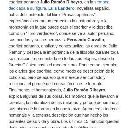
escritor peruano
Julio Ramón Ribeyro
, en la
semana
dedicada a su figura.
Luis Landero
, novelista español,
habla del contenido del libro “Prosas apátridas”,
expresándolo como un remedio a la costumbre y a la
monotonía en la que puede caer el escritor y lo describe
como un “lIbro verdadero”, donde se ve al autor peruano,
sus miedos y sus esperanzas.
Fernando Carvallo
,
escritor peruano, analiza y contextualiza las obras de Julio
Ramón y destaca la importancia de la filosofía durante toda
su creación, representada en todas sus etapas, desde la
Grecia Clásica hasta el modernismo. Pone como ejemplo,
los diarios que escribía, como modo de descripción de lo
cotidiano, pero de aquello que merece ser contado y
reflexiona el porqué de la creación en este formato.
Finalmente, el homenajeado,
Julio Ramón Ribeyro
,
explica algunas de sus obras, los motivos que le llevaron a
crearlas, la naturaleza de las mismas y porque denominó a
sus obras de la forma en la que lo hizo. Agradece a todos el
homenaje y la extensa descripción que han hecho los
ponentes de su vida y obra. Los últimos 15 minutos quedan
dedicados a preguntas por parte del público y a