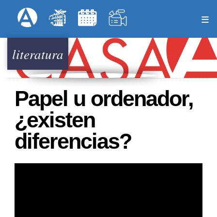
Pasar
Formulari
Menú Superior
al
contenido
principal
literatura
Papel u ordenador,
¿existen
diferencias?