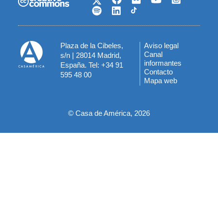
Plaza de la Cibeles,
Aviso legal
Menú
Canal
s/n | 28014 Madrid,
informantes
España. Tel: +34 91
del
Contacto
595 48 00
Mapa web
pie
© Casa de América, 2026