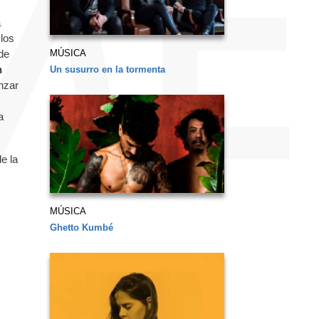
a
 los
MÚSICA
de
n
Un susurro en la tormenta
nzar
a
e la
MÚSICA
Ghetto Kumbé