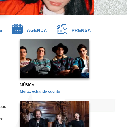
S
AGENDA
PRENSA
MÚSICA
Morat: echando cuento
deas
na: