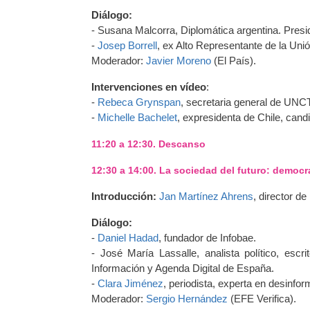
Diálogo:
- Susana Malcorra, Diplomática argentina. Pre
-
Josep Borrell
, ex Alto Representante de la Uni
Moderador:
Javier Moreno
(El País).
Intervenciones en vídeo
:
-
Rebeca Grynspan
, secretaria general de UNC
-
Michelle Bachelet
, expresidenta de Chile, cand
11:20 a 12:30. Descanso
12:30 a 14:00. La sociedad del futuro: democ
Introducción:
Jan Martínez Ahrens
, director de
Diálogo:
-
Daniel Hadad
, fundador de Infobae.
- José María Lassalle, analista político, esc
Información y Agenda Digital de España.
-
Clara Jiménez
, periodista, experta en desinfo
Moderador:
Sergio Hernández
(EFE Verifica).