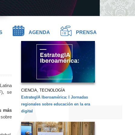
S
AGENDA
PRENSA
Latina
CIENCIA, TECNOLOGÍA
F), se
EstrategIA Iberoamérica: I Jornadas
regionales sobre educación en la era
s más
digital
 sobre
lobal,