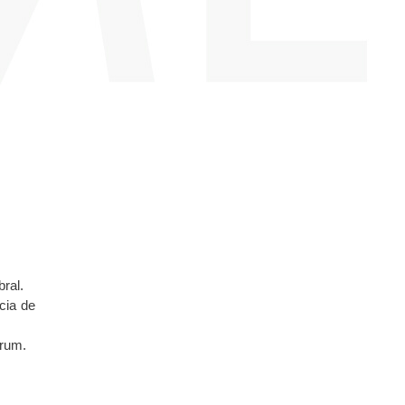
bral.
cia de
orum.