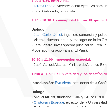
9:00 a 9:30. Entrevista:
-
Teresa Ribera
, vicepresidenta ejecutiva para 
- Iñaki Gabilondo, periodista.
9:30 a 10:30. La energía del futuro. El aporte 
Diálogo:
-
Juan Carlos Jobet
, ingeniero comercial y polít
- Vicente Huertas, country manager de Indra Gr
- Lara Lázaro, investigadora principal del Real In
Moderador: Ignacio Fariza (El País).
10:30 a 11:00. Intervención especial:
- José Manuel Albares, Ministro de Asuntos Ext
11:00 a 11:50. La universidad y los desafíos de
Introducción:
Eva Alcón
, presidenta de la Con
Diálogo:
- Miguel Arrufat, fundador UNIR y Grupo PRO
-
Cristovam Buarque
, exrector de la Universidad