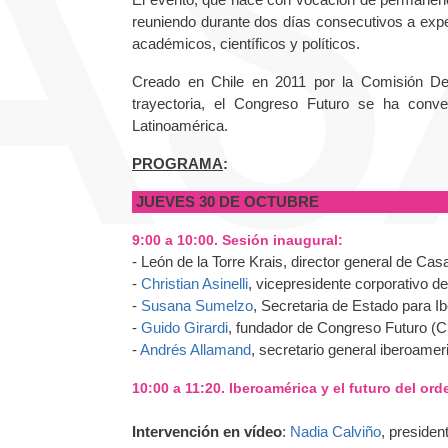
reuniendo durante dos días consecutivos a exper
académicos, científicos y políticos.
Creado en Chile en 2011 por la Comisión De
trayectoria, el Congreso Futuro se ha conver
Latinoamérica.
PROGRAMA
:
JUEVES 30 DE OCTUBRE
9:00 a 10:00. Sesión inaugural:
- León de la Torre Krais, director general de Ca
-
Christian Asinelli
, vicepresidente corporativo 
-
Susana Sumelzo
, Secretaria de Estado para I
-
Guido Girardi
, fundador de Congreso Futuro (Ch
-
Andrés Allamand
, secretario general iberoamer
10:00 a 11:20. Iberoamérica y el futuro del or
Intervención en vídeo
:
Nadia Calviño
, presiden