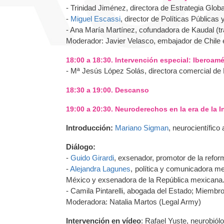
- Trinidad Jiménez, directora de Estrategia Glob
-
Miguel Escassi
, director de Políticas Públicas
- Ana María Martínez, cofundadora de Kaudal (tr
Moderador: Javier Velasco, embajador de Chile
18:00 a 18:30. Intervención especial: Iberoamér
- Mª Jesús López Solás, directora comercial de
18:30 a 19:00. Descanso
19:00 a 20:30. Neuroderechos en la era de la Int
Introducción:
Mariano Sigman
, neurocientífico 
Diálogo:
-
Guido Girardi
, exsenador, promotor de la reform
-
Alejandra Lagunes
, política y comunicadora me
México y exsenadora de la República mexicana
- Camila Pintarelli, abogada del Estado; Miembr
Moderadora: Natalia Martos (Legal Army)
Intervención en vídeo
: Rafael Yuste, neurobiól