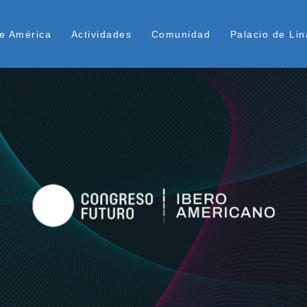
Pasar
ú Superior
al
e América
Actividades
Comunidad
Palacio de Lin
contenido
principal