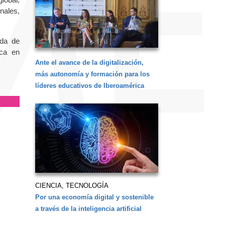
nales,
ada de
ica en
Ante el avance de la digitalización,
más autonomía y formación para los
líderes educativos de Iberoamérica
CIENCIA, TECNOLOGÍA
Por una economía digital y sostenible
a través de la inteligencia artificial