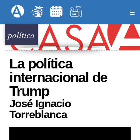
Pasar
Formulari
Menú Superior
al
contenido
principal
política
La política
internacional de
Trump
José Ignacio
Torreblanca