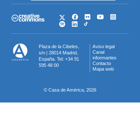
Plaza de la Cibeles,
Aviso legal
Menú
Canal
s/n | 28014 Madrid,
informantes
España. Tel: +34 91
del
Contacto
595 48 00
Mapa web
pie
© Casa de América, 2026