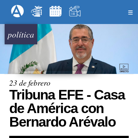
Pasar
Formulari
Menú Superior
al
contenido
principal
política
23 de febrero
Tribuna EFE - Casa
de América con
Bernardo Arévalo