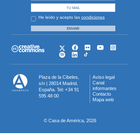
He leído y acepto las
condiciones
ENVIAR
Plaza de la Cibeles,
Aviso legal
Menú
Canal
s/n | 28014 Madrid,
informantes
España. Tel: +34 91
del
Contacto
595 48 00
Mapa web
pie
© Casa de América, 2026