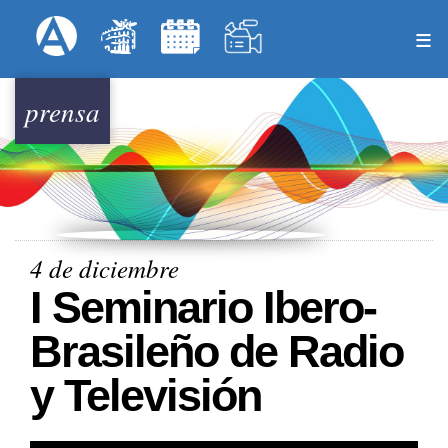
Pasar
Formulari
Menú Superior
al
contenido
principal
prensa
4 de diciembre
I Seminario Ibero-
Brasileño de Radio
y Televisión